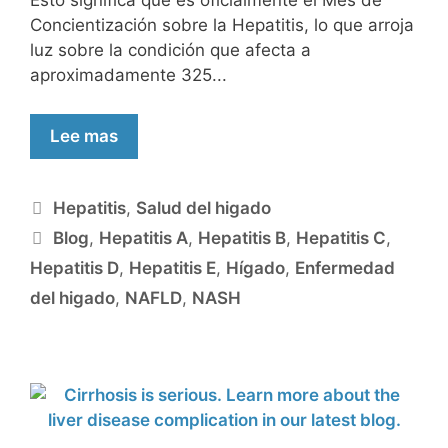
Esto significa que es oficialmente el Mes de
Concientización sobre la Hepatitis, lo que arroja
luz sobre la condición que afecta a
aproximadamente 325...
Lee mas
Hepatitis
,
Salud del higado
Blog
,
Hepatitis A
,
Hepatitis B
,
Hepatitis C
,
Hepatitis D
,
Hepatitis E
,
Hígado
,
Enfermedad
del higado
,
NAFLD
,
NASH